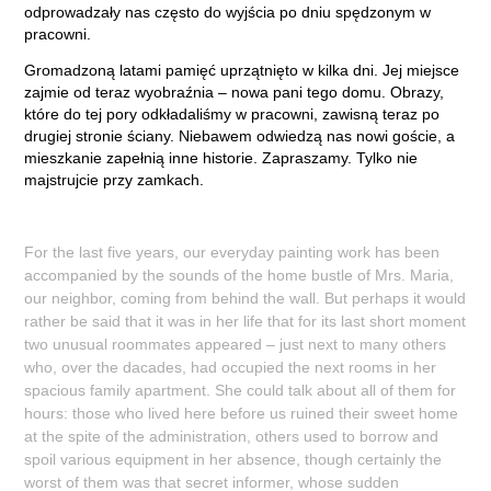
odprowadzały nas często do wyjścia po dniu spędzonym w
pracowni.
Gromadzoną latami pamięć uprzątnięto w kilka dni. Jej miejsce
zajmie od teraz wyobraźnia – nowa pani tego domu. Obrazy,
które do tej pory odkładaliśmy w pracowni, zawisną teraz po
drugiej stronie ściany. Niebawem odwiedzą nas nowi goście, a
mieszkanie zapełnią inne historie. Zapraszamy. Tylko nie
majstrujcie przy zamkach.
For the last five years, our everyday painting work has been
accompanied by the sounds of the home bustle of Mrs. Maria,
our neighbor, coming from behind the wall. But perhaps it would
rather be said that it was in her life that for its last short moment
two unusual roommates appeared – just next to many others
who, over the dacades, had occupied the next rooms in her
spacious family apartment. She could talk about all of them for
hours: those who lived here before us ruined their sweet home
at the spite of the administration, others used to borrow and
spoil various equipment in her absence, though certainly the
worst of them was that secret informer, whose sudden