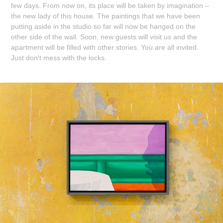
few days. From now on, its place will be taken by imagination –
the new lady of this house. The paintings that we have been
putting aside in the studio so far will now be hanged on the
other side of the wall. Soon, new guests will visit us and the
apartment will be filled with other stories. You are all invited.
Just don't mess with the locks.