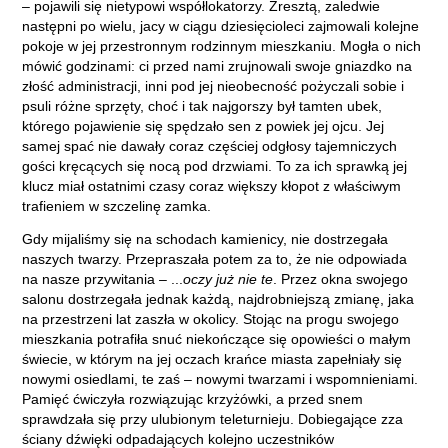
– pojawili się nietypowi współlokatorzy. Zresztą, zaledwie
następni po wielu, jacy w ciągu dziesięcioleci zajmowali kolejne
pokoje w jej przestronnym rodzinnym mieszkaniu. Mogła o nich
mówić godzinami: ci przed nami zrujnowali swoje gniazdko na
złość administracji, inni pod jej nieobecność pożyczali sobie i
psuli różne sprzęty, choć i tak najgorszy był tamten ubek,
którego pojawienie się spędzało sen z powiek jej ojcu. Jej
samej spać nie dawały coraz częściej odgłosy tajemniczych
gości kręcących się nocą pod drzwiami. To za ich sprawką jej
klucz miał ostatnimi czasy coraz większy kłopot z właściwym
trafieniem w szczelinę zamka.
Gdy mijaliśmy się na schodach kamienicy, nie dostrzegała
naszych twarzy. Przepraszała potem za to, że nie odpowiada
na nasze przywitania – ...
oczy już nie te
. Przez okna swojego
salonu dostrzegała jednak każdą, najdrobniejszą zmianę, jaka
na przestrzeni lat zaszła w okolicy. Stojąc na progu swojego
mieszkania potrafiła snuć niekończące się opowieści o małym
świecie, w którym na jej oczach krańce miasta zapełniały się
nowymi osiedlami, te zaś – nowymi twarzami i wspomnieniami.
Pamięć ćwiczyła rozwiązując krzyżówki, a przed snem
sprawdzała się przy ulubionym teleturnieju. Dobiegające zza
ściany dźwięki odpadających kolejno uczestników